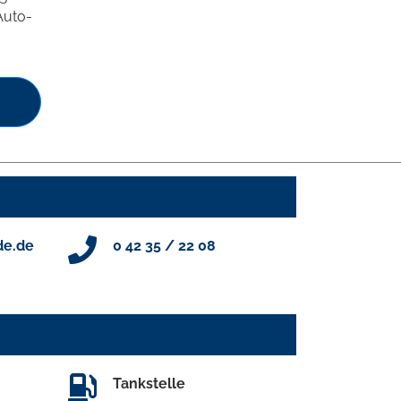
Auto-
de.de
0 42 35 / 22 08
Tankstelle